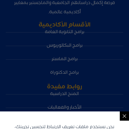
فرصة إكمال دراساتهم الجامعية والماجستير بمعايير
أكاديمية عالمية.
الأقسام الأكاديمية
برامج الثانوية العامة
برامج البكالوريوس
برامج الماستر
برامج الدكتوراة
روابط مفيدة
المنح الدراسية
الأخبار والفعاليات
الشواغر الوظيفية
نحن نستخدم ملفات تعريف الارتباط لتحسين تجربتك،