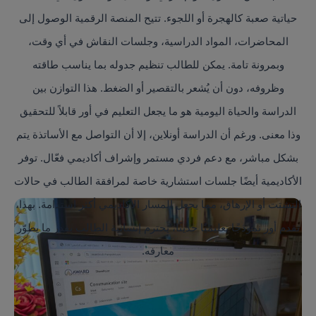
حياتية صعبة كالهجرة أو اللجوء. تتيح المنصة الرقمية الوصول إلى
المحاضرات، المواد الدراسية، وجلسات النقاش في أي وقت،
وبمرونة تامة. يمكن للطالب تنظيم جدوله بما يناسب طاقته
وظروفه، دون أن يُشعر بالتقصير أو الضغط. هذا التوازن بين
الدراسة والحياة اليومية هو ما يجعل التعليم في أور قابلاً للتحقيق
وذا معنى. ورغم أن الدراسة أونلاين، إلا أن التواصل مع الأساتذة يتم
بشكل مباشر، مع دعم فردي مستمر وإشراف أكاديمي فعّال. توفر
الأكاديمية أيضًا جلسات استشارية خاصة لمرافقة الطالب في حالات
التشتت أو الإرهاق، مما يجعل المسار الأكاديمي أكثر استدامة. بهذا،
تقدم أور نموذجًا تعليميًا حديثًا، يحترم إنسانية الطالب بقدر ما يطوّر
معارفه.