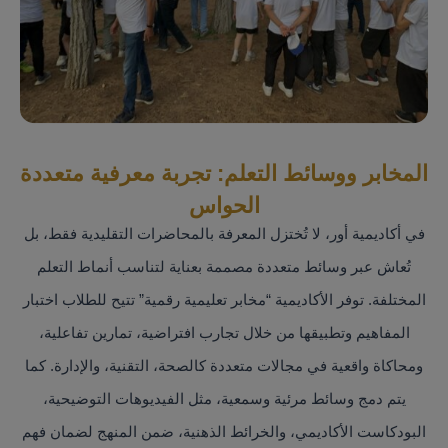
المخابر ووسائط التعلم: تجربة معرفية متعددة
الحواس
في أكاديمية أور، لا تُختزل المعرفة بالمحاضرات التقليدية فقط، بل
تُعاش عبر وسائط متعددة مصممة بعناية لتناسب أنماط التعلم
المختلفة. توفر الأكاديمية “مخابر تعليمية رقمية” تتيح للطلاب اختبار
المفاهيم وتطبيقها من خلال تجارب افتراضية، تمارين تفاعلية،
ومحاكاة واقعية في مجالات متعددة كالصحة، التقنية، والإدارة. كما
يتم دمج وسائط مرئية وسمعية، مثل الفيديوهات التوضيحية،
البودكاست الأكاديمي، والخرائط الذهنية، ضمن المنهج لضمان فهم