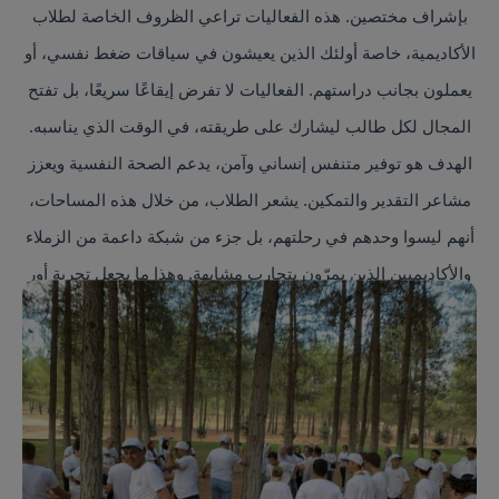
بإشراف مختصين. هذه الفعاليات تراعي الظروف الخاصة لطلاب
الأكاديمية، خاصة أولئك الذين يعيشون في سياقات ضغط نفسي، أو
يعملون بجانب دراستهم. الفعاليات لا تفرض إيقاعًا سريعًا، بل تفتح
المجال لكل طالب ليشارك على طريقته، في الوقت الذي يناسبه.
الهدف هو توفير متنفس إنساني وآمن، يدعم الصحة النفسية ويعزز
مشاعر التقدير والتمكين. يشعر الطلاب، من خلال هذه المساحات،
أنهم ليسوا وحدهم في رحلتهم، بل جزء من شبكة داعمة من الزملاء
والأكاديميين الذين يمرّون بتجارب مشابهة. وهذا ما يجعل تجربة أور
فريدة: تعليم يراعي الإنسان قبل المقرر.