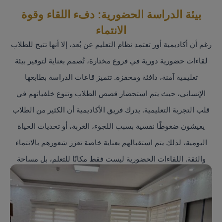
بيئة الدراسة الحضورية: دفء اللقاء وقوة
الانتماء
رغم أن أكاديمية أور تعتمد نظام التعليم عن بُعد، إلا أنها تتيح للطلاب
لقاءات حضورية دورية في فروع مختارة، تُصمم بعناية لتوفير بيئة
تعليمية آمنة، دافئة ومحفزة. تتميز قاعات الدراسة بطابعها
الإنساني، حيث يتم استحضار قصص الطلاب وتنوع خلفياتهم في
قلب التجربة التعليمية. يدرك فريق الأكاديمية أن الكثير من الطلاب
يعيشون ضغوطًا نفسية بسبب اللجوء، الغربة، أو تحديات الحياة
اليومية، لذلك يتم استقبالهم بعناية خاصة تعزز شعورهم بالانتماء
والثقة. اللقاءات الحضورية ليست فقط مكانًا للتعلم، بل مساحة
للتواصل الإنساني، بناء الصداقات، وتبادل الخبرات. الحرم الصغير
في حجمه، الكبير في روحه، يجمع طلابًا من خلفيات متعددة تحت
سقف مشترك، ويمنحهم فرصة لإعادة بناء الذات ضمن مجتمع