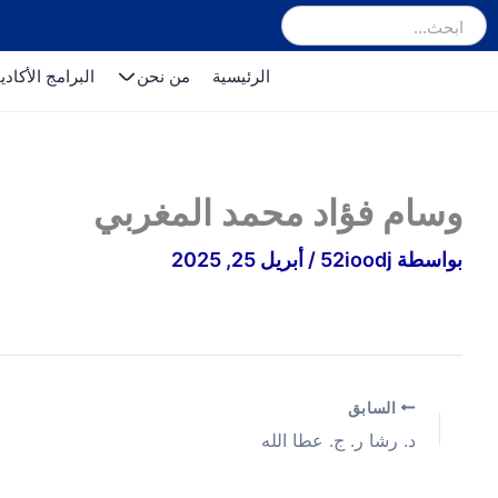
خطي
لى
الرئيسية
من نحن
البرامج الأكادي
لمحتوى
وسام فؤاد محمد المغربي
بواسطة
52ioodj
/
أبريل 25, 2025
السابق
د. رشا ر. ج. عطا الله